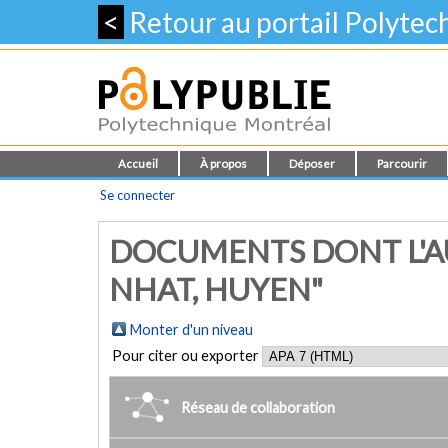
<
Retour au portail Polyte
Accueil
À propos
Déposer
Parcourir
Se connecter
DOCUMENTS DONT L'A
NHAT, HUYEN"
Monter d'un niveau
Pour citer ou exporter
Réseau de collaboration