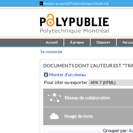
<
Retour au portail Polytechnique Montréal
Accueil
À propos
Déposer
Parcou
Se connecter
DOCUMENTS DONT L'AUTEUR EST "TR
Monter d'un niveau
Pour citer ou exporter
Réseau de collaboration
Nuage de mots
Grouper par:
Au