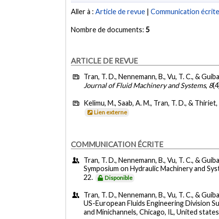
Aller à :
Article de revue
|
Communication écrit
Nombre de documents:
5
ARTICLE DE REVUE
Tran, T. D., Nennemann, B., Vu, T. C., & Guiba
Journal of Fluid Machinery and Systems
,
8
(4
Kelimu, M., Saab, A. M., Tran, T. D., & Thiriet
Lien externe
COMMUNICATION ÉCRITE
Tran, T. D., Nennemann, B., Vu, T. C., & Guib
Symposium on Hydraulic Machinery and Syst
22.
Disponible
Tran, T. D., Nennemann, B., Vu, T. C., & Guiba
US-European Fluids Engineering Division 
and Minichannels, Chicago, IL, United state