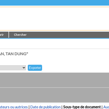
rir
Chercher
AN, TAN DUNG"
teurs ou autrices
|
Date de publication
|
Sous-type de document
|
Au