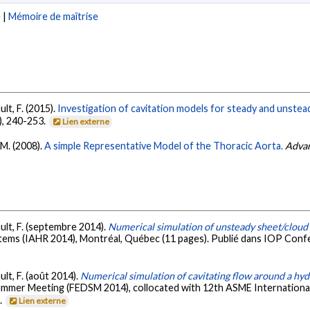
e
|
Mémoire de maîtrise
ult, F. (2015).
Investigation of cavitation models for steady and unstead
), 240-253.
Lien externe
, M. (2008).
A simple Representative Model of the Thoracic Aorta.
Advan
ault, F. (septembre 2014).
Numerical simulation of unsteady sheet/cloud 
ems (IAHR 2014), Montréal, Québec (11 pages). Publié dans IOP Confe
ult, F. (août 2014).
Numerical simulation of cavitating flow around a hyd
Summer Meeting (FEDSM 2014), collocated with 12th ASME Internation
s.
Lien externe