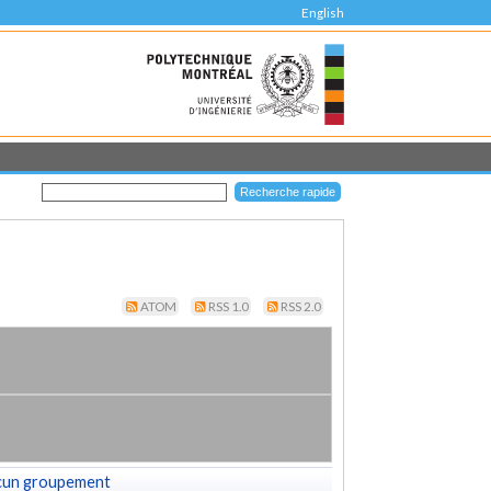
English
ATOM
RSS 1.0
RSS 2.0
cun groupement