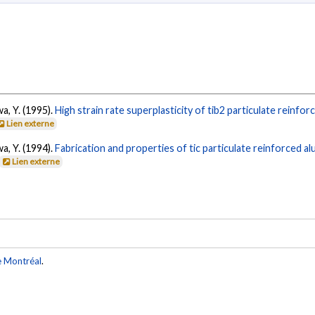
wa, Y. (1995).
High strain rate superplasticity of tib2 particulate reinfo
Lien externe
wa, Y. (1994).
Fabrication and properties of tic particulate reinforced al
Lien externe
e Montréal
.