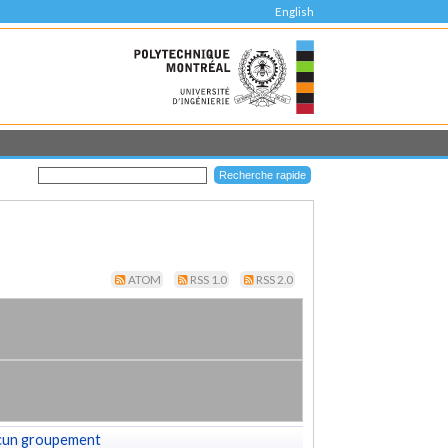
English
ATOM
RSS 1.0
RSS 2.0
cun groupement