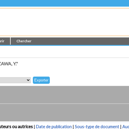
rir
Chercher
WA, Y."
teurs ou autrices
|
Date de publication
|
Sous-type de document
|
Au