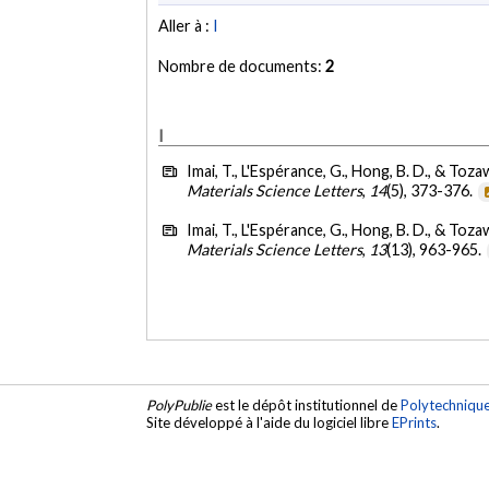
Aller à :
I
Nombre de documents:
2
I
Imai, T., L'Espérance, G., Hong, B. D., & Toza
Materials Science Letters
,
14
(5), 373-376.
Imai, T., L'Espérance, G., Hong, B. D., & Toza
Materials Science Letters
,
13
(13), 963-965.
PolyPublie
est le dépôt institutionnel de
Polytechniqu
Site développé à l'aide du logiciel libre
EPrints
.