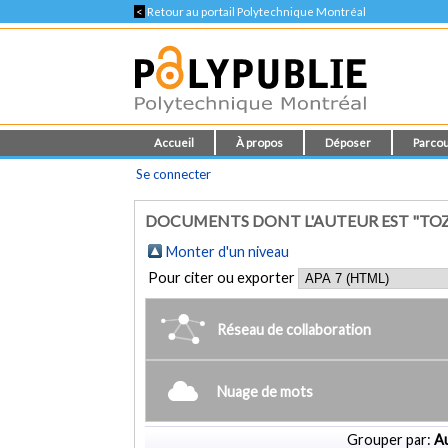
<
Retour au portail Polytechnique Montréal
Accueil
À propos
Déposer
Parcou
Se connecter
DOCUMENTS DONT L'AUTEUR EST "TOZA
Monter d'un niveau
Pour citer ou exporter
Réseau de collaboration
Nuage de mots
Grouper par:
Au