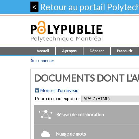
<
Retour au portail Polyte
Accueil
À propos
Déposer
Parcourir
Se connecter
DOCUMENTS DONT L'AUT
Monter d'un niveau
Pour citer ou exporter
Réseau de collaboration
Nuage de mots