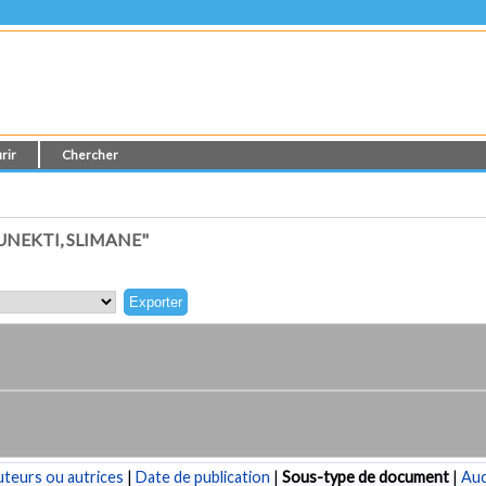
rir
Chercher
NEKTI, SLIMANE"
teurs ou autrices
|
Date de publication
|
Sous-type de document
|
Au