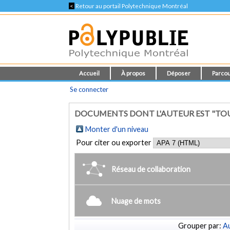
<
Retour au portail Polytechnique Montréal
Accueil
À propos
Déposer
Parcou
Se connecter
DOCUMENTS DONT L'AUTEUR EST "TOU
Monter d'un niveau
Pour citer ou exporter
Réseau de collaboration
Nuage de mots
Grouper par:
Au