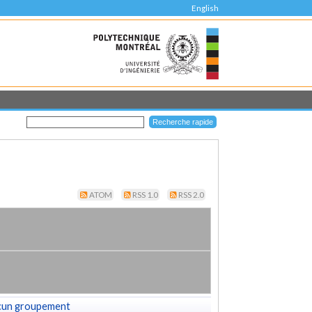
English
ATOM
RSS 1.0
RSS 2.0
cun groupement