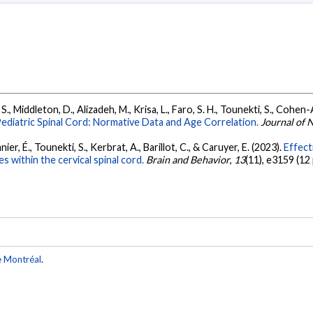
r, S., Middleton, D., Alizadeh, M., Krisa, L., Faro, S. H., Tounekti, S., Cohe
Pediatric Spinal Cord: Normative Data and Age Correlation.
Journal of 
er, É., Tounekti, S., Kerbrat, A., Barillot, C., & Caruyer, E. (2023).
Effect
es within the cervical spinal cord.
Brain and Behavior
,
13
(11), e3159 (12
e Montréal
.