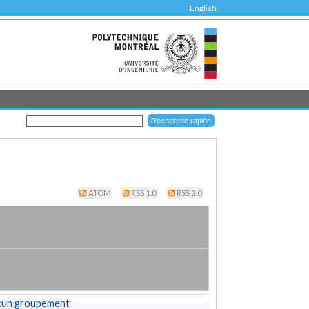
English
ATOM
RSS 1.0
RSS 2.0
cun groupement