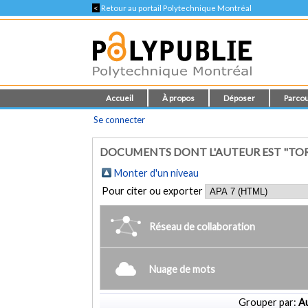
<
Retour au portail Polytechnique Montréal
Accueil
À propos
Déposer
Parcou
Se connecter
DOCUMENTS DONT L'AUTEUR EST "TOR
Monter d'un niveau
Pour citer ou exporter
Réseau de collaboration
Nuage de mots
Grouper par:
Au