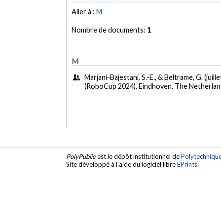
Aller à :
M
Nombre de documents:
1
M
Marjani-Bajestani, S.-E., & Beltrame, G. (juill
(RoboCup 2024), Eindhoven, The Netherland
PolyPublie
est le dépôt institutionnel de
Polytechniqu
Site développé à l'aide du logiciel libre
EPrints
.