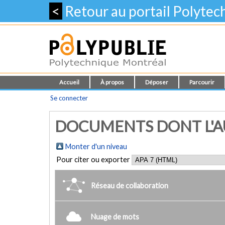
<
Retour au portail Polyte
Accueil
À propos
Déposer
Parcourir
Se connecter
DOCUMENTS DONT L'AU
Monter d'un niveau
Pour citer ou exporter
Réseau de collaboration
Nuage de mots