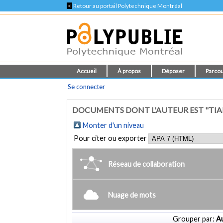
<
Retour au portail Polytechnique Montréal
Accueil
À propos
Déposer
Parcou
Se connecter
DOCUMENTS DONT L'AUTEUR EST "TIA
Monter d'un niveau
Pour citer ou exporter
Réseau de collaboration
Nuage de mots
Grouper par:
Au