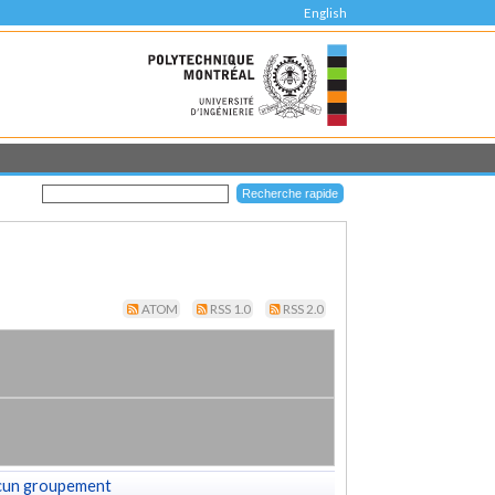
English
ATOM
RSS 1.0
RSS 2.0
cun groupement