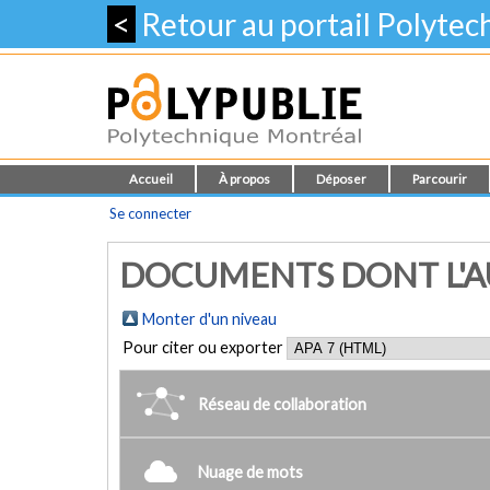
<
Retour au portail Polyte
Accueil
À propos
Déposer
Parcourir
Se connecter
DOCUMENTS DONT L'AU
Monter d'un niveau
Pour citer ou exporter
Réseau de collaboration
Nuage de mots