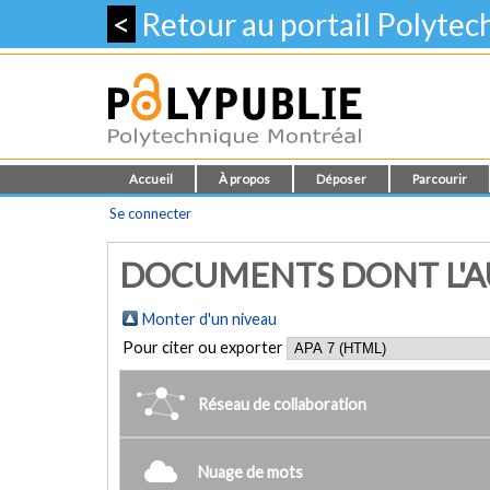
<
Retour au portail Polyte
Accueil
À propos
Déposer
Parcourir
Se connecter
DOCUMENTS DONT L'AU
Monter d'un niveau
Pour citer ou exporter
Réseau de collaboration
Nuage de mots