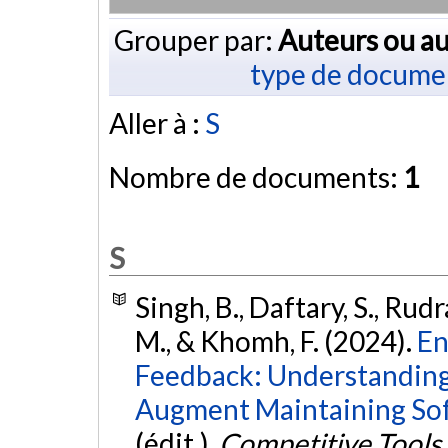
Grouper par:
Auteurs ou au
type de docume
Aller à :
S
Nombre de documents:
1
S
Singh, B., Daftary, S., Rudr
M., & Khomh, F. (2024).
En
Feedback: Understandin
Augment Maintaining So
(édit.),
Competitive Tools