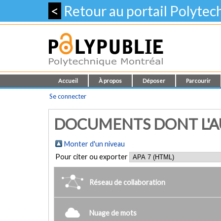
<
Retour au portail Polyte
Accueil
À propos
Déposer
Parcourir
Se connecter
DOCUMENTS DONT L'AUT
Monter d'un niveau
Pour citer ou exporter
Réseau de collaboration
Nuage de mots