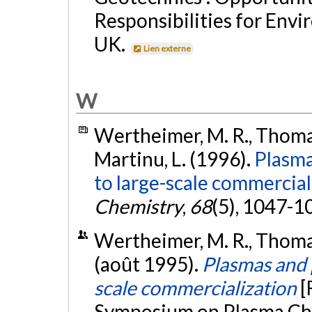
Responsibilities for Envi
UK.
Lien externe
W
Wertheimer, M. R., Thomas, H
Martinu, L. (1996).
Plasma
to large-scale commercial
Chemistry
,
68
(5), 1047-1
Wertheimer, M. R., Thomas, 
(août 1995).
Plasmas and 
scale commercialization
[
Symposium on Plasma Che