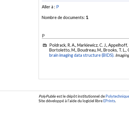
Aller à :
P
Nombre de documents:
1
P
Poldrack, R. A., Markiewicz, C. J., Appelhoff, S.
Bortoletto, M., Boudreau, M., Brooks, T. L., Ca
brain imaging data structure (BIDS).
Imagin
PolyPublie
est le dépôt institutionnel de
Polytechniqu
Site développé à l'aide du logiciel libre
EPrints
.