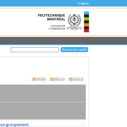
English
ATOM
RSS 1.0
RSS 2.0
cun groupement