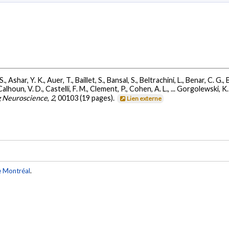
, Ashar, Y. K., Auer, T., Baillet, S., Bansal, S., Beltrachini, L., Benar, C. G.,
lhoun, V. D., Castelli, F. M., Clement, P., Cohen, A. L., ... Gorgolewski, K.
g Neuroscience
,
2
, 00103 (19 pages).
Lien externe
e Montréal
.