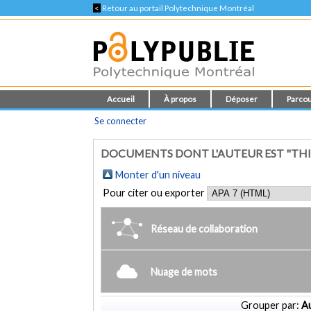
<
Retour au portail Polytechnique Montréal
Accueil
À propos
Déposer
Parcou
Se connecter
DOCUMENTS DONT L'AUTEUR EST "THI
Monter d'un niveau
Pour citer ou exporter
Réseau de collaboration
Nuage de mots
Grouper par:
Au