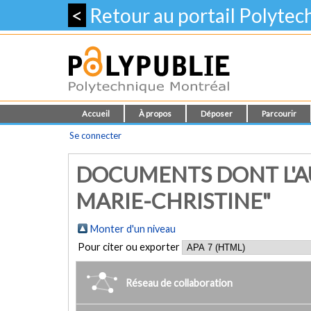
<
Retour au portail Polyte
Accueil
À propos
Déposer
Parcourir
Se connecter
DOCUMENTS DONT L'AU
MARIE-CHRISTINE"
Monter d'un niveau
Pour citer ou exporter
Réseau de collaboration