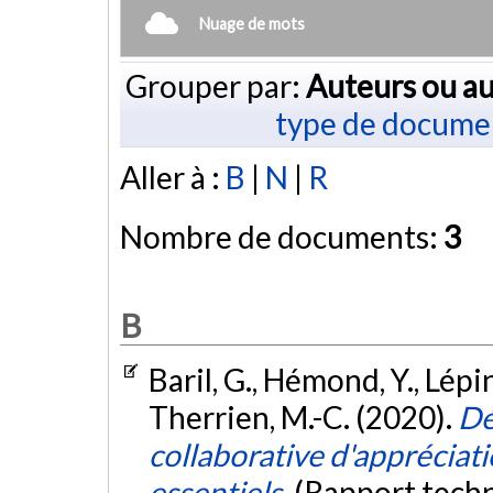
Nuage de mots
Grouper par:
Auteurs ou au
type de docume
Aller à :
B
|
N
|
R
Nombre de documents:
3
B
Baril, G., Hémond, Y., Lépine
Therrien, M.-C. (2020).
Dé
collaborative d'appréciat
essentiels.
(Rapport tech