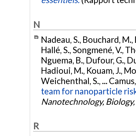
N
Nadeau, S., Bouchard, M., 
Hallé, S., Songmené, V., T
Nguema, B., Dufour, G., Duf
Hadioui, M., Kouam, J., More
Weichenthal, S., ... Camus
team for nanoparticle ri
Nanotechnology, Biology,
R