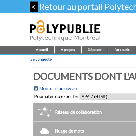
<
Retour au portail Polyte
Accueil
À propos
Déposer
Parcourir
Se connecter
DOCUMENTS DONT L'AU
Monter d'un niveau
Pour citer ou exporter
Réseau de collaboration
Nuage de mots