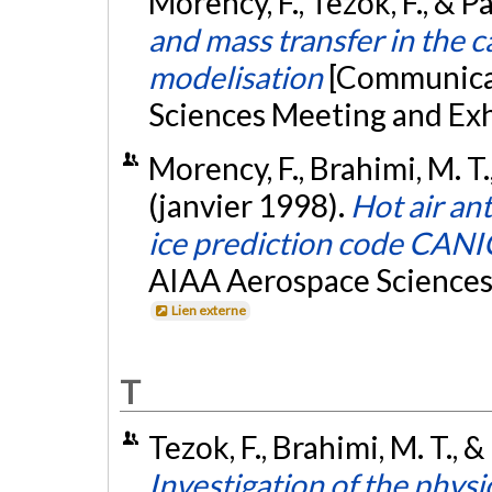
Morency, F., Tezok, F., & P
and mass transfer in the c
modelisation
[Communicat
Sciences Meeting and Exh
Morency, F., Brahimi, M. T.,
(janvier 1998).
Hot air an
ice prediction code CAN
AIAA Aerospace Sciences 
Lien externe
T
Tezok, F., Brahimi, M. T., &
Investigation of the physi