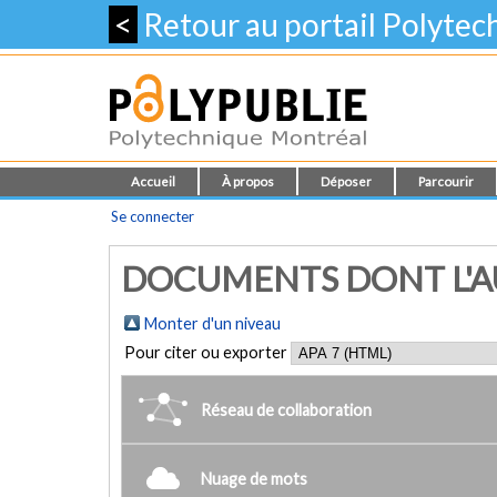
<
Retour au portail Polyte
Accueil
À propos
Déposer
Parcourir
Se connecter
DOCUMENTS DONT L'AUT
Monter d'un niveau
Pour citer ou exporter
Réseau de collaboration
Nuage de mots