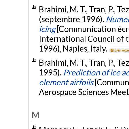
Brahimi, M. T., Tran, P., Tez
(septembre 1996).
Numeric
icing
[Communication écri
International Council of 
1996), Naples, Italy.
Lien ext
Brahimi, M. T., Tran, P., Te
1995).
Prediction of ice a
element airfoils
[Communic
Aerospace Sciences Meeti
M