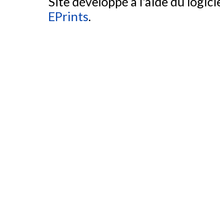
Site développé à l'aide du logicie
EPrints
.