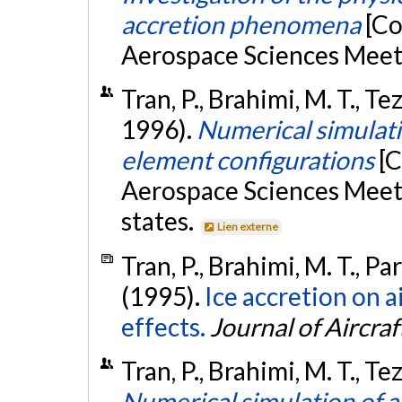
accretion phenomena
[Co
Aerospace Sciences Meeti
Tran, P., Brahimi, M. T., Te
1996).
Numerical simulati
element configurations
[C
Aerospace Sciences Meeti
states.
Lien externe
Tran, P., Brahimi, M. T., Pa
(1995).
Ice accretion on 
effects.
Journal of Aircraf
Tran, P., Brahimi, M. T., Te
Numerical simulation of ai