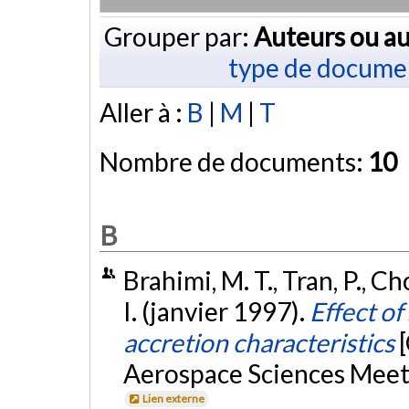
Grouper par:
Auteurs ou au
type de docume
Aller à :
B
|
M
|
T
Nombre de documents:
10
B
Brahimi, M. T., Tran, P., Ch
I. (janvier 1997).
Effect of
accretion characteristics
Aerospace Sciences Meeti
Lien externe