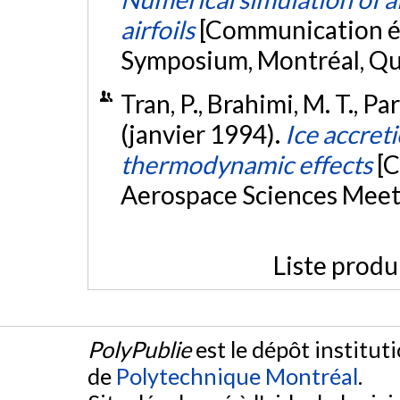
airfoils
[Communication é
Symposium, Montréal, Q
Tran, P., Brahimi, M. T., Pa
(janvier 1994).
Ice accret
thermodynamic effects
[
Aerospace Sciences Meeti
Liste produ
PolyPublie
est le dépôt institut
de
Polytechnique Montréal
.