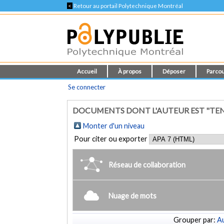
<
Retour au portail Polytechnique Montréal
Accueil
À propos
Déposer
Parcou
Se connecter
DOCUMENTS DONT L'AUTEUR EST "T
Monter d'un niveau
Pour citer ou exporter
Réseau de collaboration
Nuage de mots
Grouper par:
Au