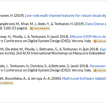
nhunen, H. (2019).
Low-rank multi-channel features for robust visual obj
anjahromi, M., Khan, M. J., Amin, Y., & Tenhunen, H. (2019).
Data-Dense a
0), 1182 (15 pages).
Lien externe
war, H., Plosila, J., & Tenhunen, H. (août 2014).
Efficient STDP Micro-Ar
ro Conference on Digital System Design (DSD), Verona, Italy.
Lien e
 M., Ebrahimi, M., Plosila, J., Beltrame, G., & Tenhunen, H. (juin 2014).
Exp
on écrite]. 2nd ACM International Workshop on Manycore Embedded S
ila, J., Tenhunen, H., Dytckov, S., & Beltrame, G. (août 2014).
Parameter
ro Conference on Digital System Design (DSD), Verona, Italy.
Lien e
, W., Bouchhima, A., & Jerraya, A.-A. (2005).
Multi-Level Software Validat
en externe