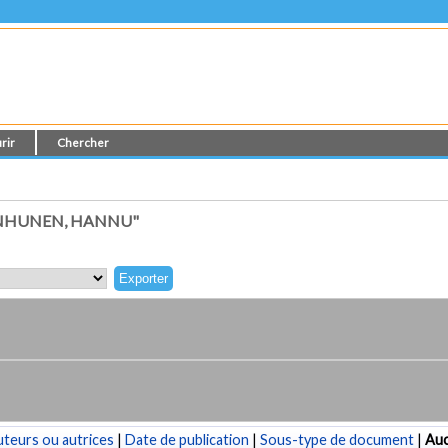
rir
Chercher
ENHUNEN, HANNU"
teurs ou autrices
|
Date de publication
|
Sous-type de document
|
Au