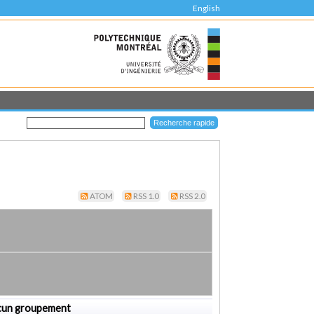
English
ATOM
RSS 1.0
RSS 2.0
cun groupement