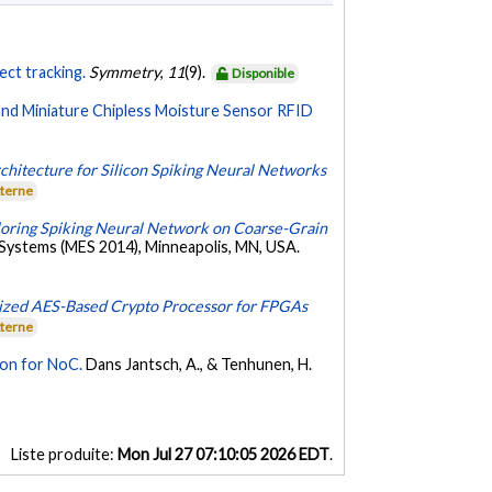
ect tracking.
Symmetry
,
11
(9).
Disponible
nd Miniature Chipless Moisture Sensor RFID
chitecture for Silicon Spiking Neural Networks
xterne
loring Spiking Neural Network on Coarse-Grain
ystems (MES 2014), Minneapolis, MN, USA.
ized AES-Based Crypto Processor for FPGAs
xterne
ion for NoC.
Dans Jantsch, A., & Tenhunen, H.
Liste produite:
Mon Jul 27 07:10:05 2026 EDT
.