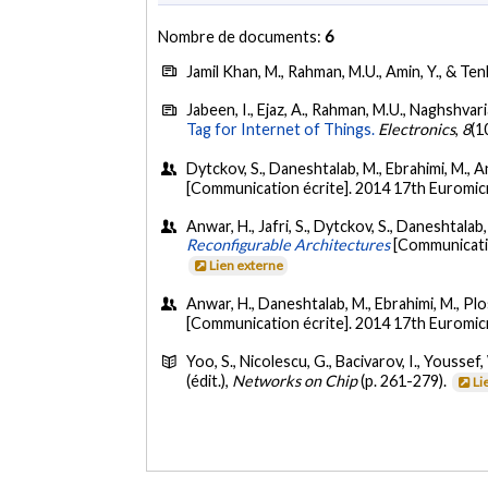
Nombre de documents:
6
Jamil Khan, M., Rahman, M.U., Amin, Y., & Te
Jabeen, I., Ejaz, A., Rahman, M.U., Naghshvari
Tag for Internet of Things.
Electronics
,
8
(1
Dytckov, S., Daneshtalab, M., Ebrahimi, M., An
[Communication écrite]. 2014 17th Euromic
Anwar, H., Jafri, S., Dytckov, S., Daneshtalab,
Reconfigurable Architectures
[Communicati
Lien externe
Anwar, H., Daneshtalab, M., Ebrahimi, M., Plos
[Communication écrite]. 2014 17th Euromic
Yoo, S., Nicolescu, G., Bacivarov, I., Youssef
(édit.),
Networks on Chip
(p. 261-279).
Li