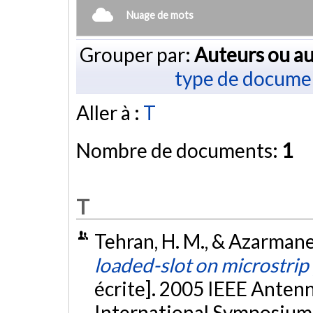
Nuage de mots
Grouper par:
Auteurs ou au
type de docume
Aller à :
T
Nombre de documents:
1
T
Tehran, H. M., & Azarmanes
loaded-slot on microstrip
écrite]. 2005 IEEE Anten
International Symposium