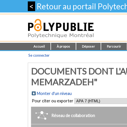
<
Retour au portail Polyte
Accueil
À propos
Déposer
Parcourir
Se connecter
DOCUMENTS DONT L'AU
MEMARZADEH"
Monter d'un niveau
Pour citer ou exporter
Réseau de collaboration