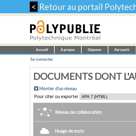
<
Retour au portail Polyte
Accueil
À propos
Déposer
Parcourir
Se connecter
DOCUMENTS DONT L'AU
Monter d'un niveau
Pour citer ou exporter
Réseau de collaboration
Nuage de mots