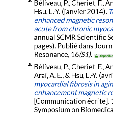
Béliveau, P., Cheriet, F., And
Hsu, L.-Y. (janvier 2014).
T
enhanced magnetic resona
acute from chronic myocar
annual SCMR Scientific S
pages). Publié dans Journ
Resonance, 16
(S1)
.
Disponibl
Béliveau, P., Cheriet, F., And
Arai, A. E., & Hsu, L.-Y. (av
myocardial fibrosis in agin
enhancement magnetic re
[Communication écrite]. 
Symposium on Biomedical