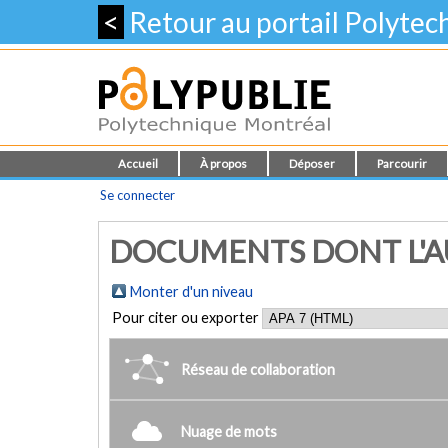
<
Retour au portail Polyte
Accueil
À propos
Déposer
Parcourir
Se connecter
DOCUMENTS DONT L'AUT
Monter d'un niveau
Pour citer ou exporter
Réseau de collaboration
Nuage de mots