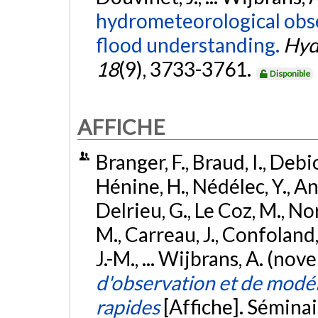
hydrometeorological obse
flood understanding.
Hyd
18
(9), 3733-3761.
Disponible
AFFICHE
Branger, F., Braud, I., Debio
Hénine, H., Nédélec, Y., Anq
Delrieu, G., Le Coz, M., No
M., Carreau, J., Confoland
J.-M., ... Wijbrans, A. (n
d'observation et de modél
rapides
[Affiche]. Sémina