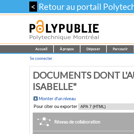
<
Retour au portail Polyte
Accueil
À propos
Déposer
Parcourir
Se connecter
DOCUMENTS DONT L'AU
ISABELLE"
Monter d'un niveau
Pour citer ou exporter
Réseau de collaboration