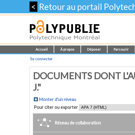
<
Retour au portail Polyte
Accueil
À propos
Déposer
Parcourir
Se connecter
DOCUMENTS DONT L'AU
J."
Monter d'un niveau
Pour citer ou exporter
Réseau de collaboration