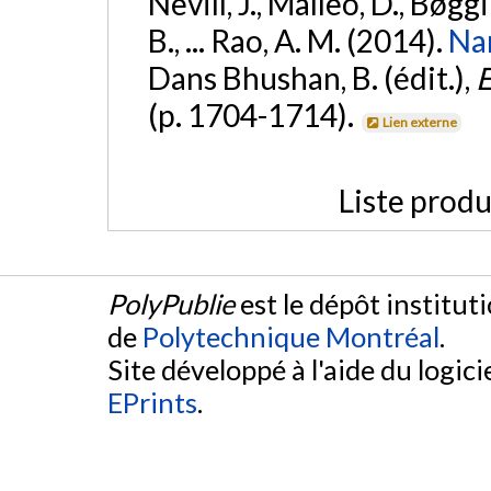
Nevill, J., Malleo, D., Bøgg
B., ... Rao, A. M. (2014).
Nan
Dans Bhushan, B. (édit.),
E
(p. 1704-1714).
Lien externe
Liste produ
PolyPublie
est le dépôt institut
de
Polytechnique Montréal
.
Site développé à l'aide du logicie
EPrints
.