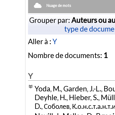
Nuage de mots
Grouper par:
Auteurs ou au
type de docume
Aller à :
Y
Nombre de documents:
1
Y
Yoda, M., Garden, J.-L., Bo
Deyhle, H., Hieber, S., Mül
D., Соболев, К.о.н.с.т.а.н.т.