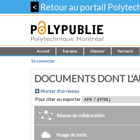
<
Retour au portail Polyte
Accueil
À propos
Déposer
Parcourir
Se connecter
DOCUMENTS DONT L'AUT
Monter d'un niveau
Pour citer ou exporter
Réseau de collaboration
Nuage de mots