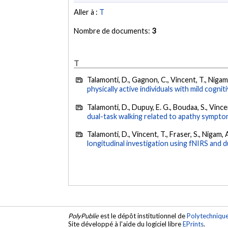
Aller à :
T
Nombre de documents:
3
T
Talamonti, D., Gagnon, C., Vincent, T., Nigam, 
physically active individuals with mild cognit
Talamonti, D., Dupuy, E. G., Boudaa, S., Vincent
dual-task walking related to apathy symptoms
Talamonti, D., Vincent, T., Fraser, S., Nigam, 
longitudinal investigation using fNIRS and d
PolyPublie
est le dépôt institutionnel de
Polytechniqu
Site développé à l'aide du logiciel libre
EPrints
.