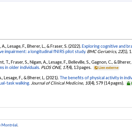
A., Lesage, F., Bherer, L., & Fraser, S. (2022).
Exploring cognitive and br
ive impairment: a longitudinal fNIRS pilot study.
BMC Geriatrics
,
22
(1), 
, T., Fraser, S., Nigam, A., Lesage, F., Belleville, S., Gagnon, C., & Bherer,
 in older individuals.
PLOS ONE
,
17
(4), 13 pages.
Lien externe
A., Lesage, F., & Bherer, L. (2021).
The benefits of physical activity in indi
ual-task walking.
Journal of Clinical Medicine
,
10
(4), 579 (14 pages).
e Montréal
.