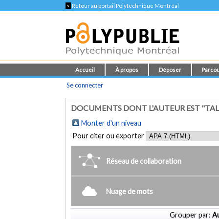
<
Retour au portail Polytechnique Montréal
Accueil
À propos
Déposer
Parcou
Se connecter
DOCUMENTS DONT L'AUTEUR EST "TA
Monter d'un niveau
Pour citer ou exporter
Réseau de collaboration
Nuage de mots
Grouper par:
Au