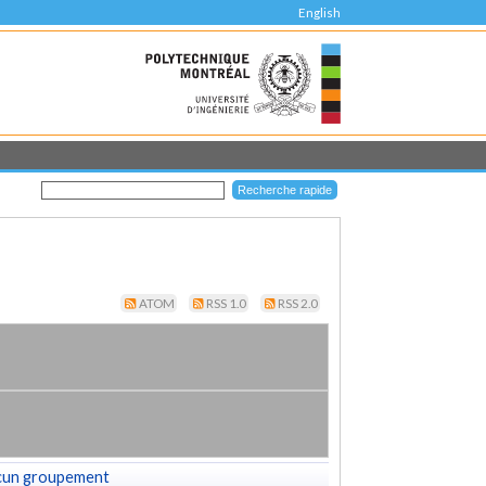
English
ATOM
RSS 1.0
RSS 2.0
cun groupement