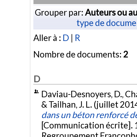
Grouper par:
Auteurs ou au
type de docume
Aller à :
D
|
R
Nombre de documents:
2
D
Daviau-Desnoyers, D., Charr
& Tailhan, J. L. (juillet 201
dans un béton renforcé d
[Communication écrite]. 
Regroupement Francophon