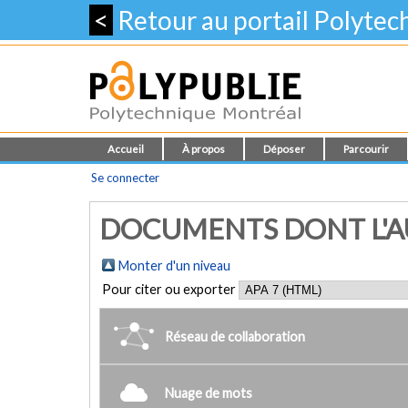
<
Retour au portail Polyte
Accueil
À propos
Déposer
Parcourir
Se connecter
DOCUMENTS DONT L'AUT
Monter d'un niveau
Pour citer ou exporter
Réseau de collaboration
Nuage de mots