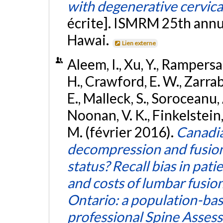
with degenerative cervic
écrite]. ISMRM 25th annu
Hawai.
Lien externe
Aleem, I., Xu, Y., Rampersau
H., Crawford, E. W., Zarrabi
E., Malleck, S., Soroceanu, A
Noonan, V. K., Finkelstein, J.
M. (février 2016).
Canadia
decompression and fusion 
status? Recall bias in pa
and costs of lumbar fusio
Ontario: a population-bas
professional Spine Asses