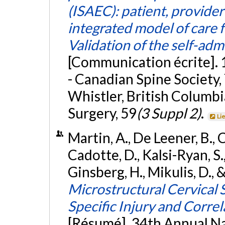
(ISAEC): patient, provide
integrated model of care
Validation of the self-ad
[Communication écrite]. 
- Canadian Spine Society
Whistler, British Columbi
Surgery, 59
(3 Suppl 2)
.
Li
Martin, A., De Leener, B., 
Cadotte, D., Kalsi-Ryan, S.,
Ginsberg, H., Mikulis, D., 
Microstructural Cervical 
Specific Injury and Correl
[Résumé]. 34th Annual N