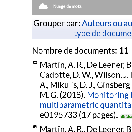
Nuage de mots
Grouper par:
Auteurs ou au
type de docume
Nombre de documents:
11
Martin, A. R., De Leener, B
Cadotte, D. W., Wilson, J. R
A., Mikulis, D. J., Ginsberg
M. G. (2018).
Monitoring 
multiparametric quantita
e0195733 (17 pages).
Dis
Martin, A. R., De Leener, B