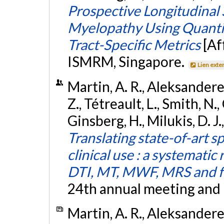
Prospective Longitudinal 
Myelopathy Using Quantit
Tract-Specific Metrics
[Af
ISMRM, Singapore.
Lien exte
Martin, A. R., Aleksander
Z., Tétreault, L., Smith, N.
Ginsberg, H., Milukis, D. J
Translating state-of-art s
clinical use : a systematic 
DTI, MT, MWF, MRS and 
24th annual meeting and 
Martin, A. R., Aleksander