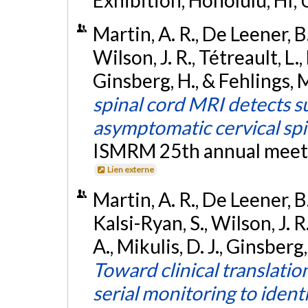
Martin, A. R., De Leener, B
Wilson, J. R., Tétreault, L.,
Ginsberg, H., & Fehlings, M
spinal cord MRI detects sub
asymptomatic cervical sp
ISMRM 25th annual meetin
Lien externe
Martin, A. R., De Leener, B
Kalsi-Ryan, S., Wilson, J. R
A., Mikulis, D. J., Ginsberg
Toward clinical translatio
serial monitoring to ident