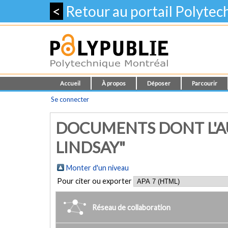
<
Retour au portail Polyte
Accueil
À propos
Déposer
Parcourir
Se connecter
DOCUMENTS DONT L'AU
LINDSAY"
Monter d'un niveau
Pour citer ou exporter
Réseau de collaboration