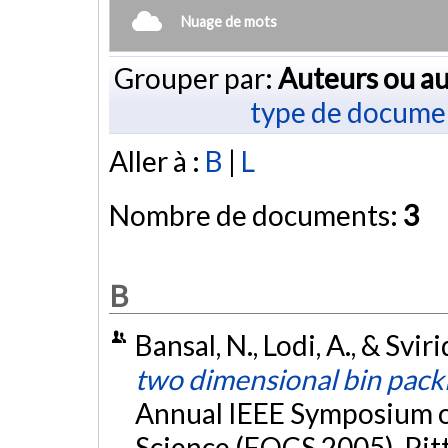
Nuage de mots
Grouper par:
Auteurs ou au
type de docume
Aller à :
B
|
L
Nombre de documents:
3
B
Bansal, N., Lodi, A., & Svi
two dimensional bin pack
Annual IEEE Symposium 
Science (FOCS 2005), Pit