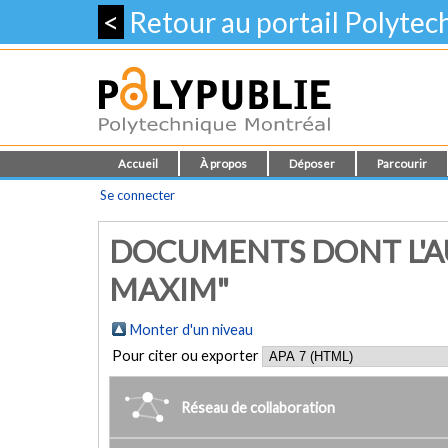
<
Retour au portail Polyte
Accueil
À propos
Déposer
Parcourir
Se connecter
DOCUMENTS DONT L'AU
MAXIM"
Monter d'un niveau
Pour citer ou exporter
Réseau de collaboration