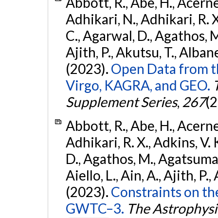
Abbott, R., Abe, H., Acernes
Adhikari, N., Adhikari, R. X.
C., Agarwal, D., Agathos, M.,
Ajith, P., Akutsu, T., Albanesi
(2023).
Open Data from t
Virgo, KAGRA, and GEO.
Supplement Series
,
267
(2
Abbott, R., Abe, H., Acernes
Adhikari, R. X., Adkins, V. 
D., Agathos, M., Agatsuma, 
Aiello, L., Ain, A., Ajith, P.,
(2023).
Constraints on th
GWTC–3.
The Astrophysi