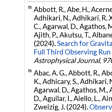
Abbott, R., Abe, H., Acernes
Adhikari, N., Adhikari, R. X.
C., Agarwal, D., Agathos, M.,
Ajith, P., Akutsu, T., Albanesi
(2024).
Search for Gravita
Full Third Observing Run
Astrophysical Journal
,
97
Abac, A. G., Abbott, R., Ab
K., Adhicary, S., Adhikari, N
Agarwal, D., Agathos, M.,
D., Aguilar, I., Aiello, L., Ain
Zweizig, J. (2024).
Observa