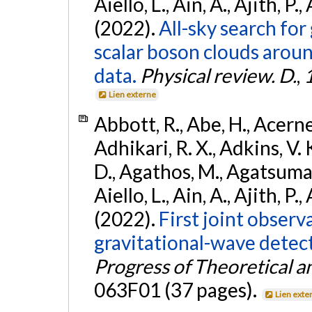
Aiello, L., Ain, A., Ajith, P.,
(2022).
All-sky search fo
scalar boson clouds aroun
data.
Physical review. D.
,
Lien externe
Abbott, R., Abe, H., Acernes
Adhikari, R. X., Adkins, V. 
D., Agathos, M., Agatsuma, 
Aiello, L., Ain, A., Ajith, P.,
(2022).
First joint obser
gravitational-wave dete
Progress of Theoretical a
063F01 (37 pages).
Lien exte