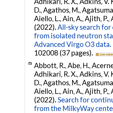
Adhikari, R. X., Adkins, V. 
D., Agathos, M., Agatsuma, 
Aiello, L., Ain, A., Ajith, P.,
(2022).
All-sky search fo
from isolated neutron st
Advanced Virgo O3 data.
102008 (37 pages).
Lien exte
Abbott, R., Abe, H., Acernes
Adhikari, R. X., Adkins, V. 
D., Agathos, M., Agatsuma, 
Aiello, L., Ain, A., Ajith, P.,
(2022).
Search for contin
from the MilkyWay center