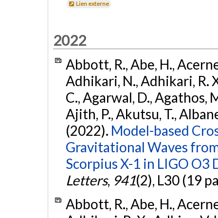
Lien externe
2022
Abbott, R., Abe, H., Acernes
Adhikari, N., Adhikari, R. X.
C., Agarwal, D., Agathos, M.,
Ajith, P., Akutsu, T., Albanesi
(2022).
Model-based Cross
Gravitational Waves fro
Scorpius X-1 in LIGO O3 
Letters
,
941
(2), L30 (19 p
Abbott, R., Abe, H., Acernes