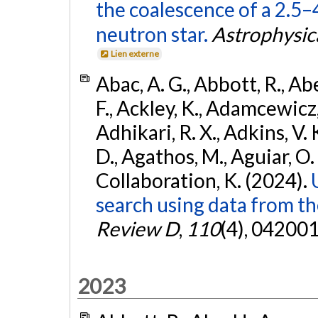
the coalescence of a 2.5
neutron star.
Astrophysica
Lien externe
Abac, A. G., Abbott, R., Ab
F., Ackley, K., Adamcewicz, 
Adhikari, R. X., Adkins, V. 
D., Agathos, M., Aguiar, O. D.,
Collaboration, K. (2024).
search using data from 
Review D
,
110
(4), 042001
2023