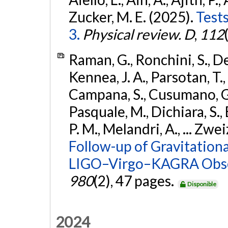
Zucker, M. E. (2025).
Tests
3.
Physical review. D
,
112
Raman, G., Ronchini, S., D
Kennea, J. A., Parsotan, T.,
Campana, S., Cusumano, G., 
Pasquale, M., Dichiara, S.,
P. M., Melandri, A., ... Zwei
Follow-up of Gravitationa
LIGO–Virgo–KAGRA Obse
980
(2), 47 pages.
Disponible
2024