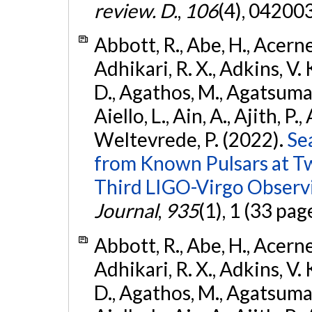
review. D.
,
106
(4), 04200
Abbott, R., Abe, H., Acernes
Adhikari, R. X., Adkins, V. 
D., Agathos, M., Agatsuma, 
Aiello, L., Ain, A., Ajith, P.,
Weltevrede, P. (2022).
Se
from Known Pulsars at T
Third LIGO-Virgo Observ
Journal
,
935
(1), 1 (33 pag
Abbott, R., Abe, H., Acernes
Adhikari, R. X., Adkins, V. 
D., Agathos, M., Agatsuma, 