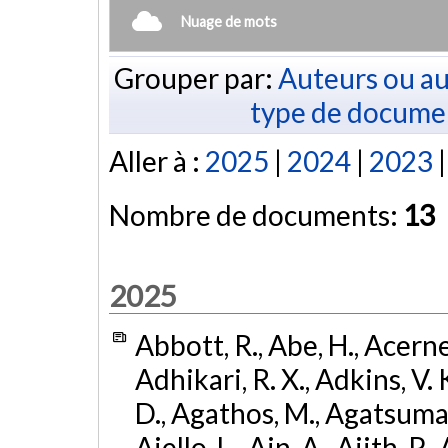
Nuage de mots
Grouper par:
Auteurs ou au
type de docume
Aller à :
2025
|
2024
|
2023
Nombre de documents:
13
2025
Abbott, R., Abe, H., Acernes
Adhikari, R. X., Adkins, V. 
D., Agathos, M., Agatsuma, 
Aiello, L., Ain, A., Ajith, P.,