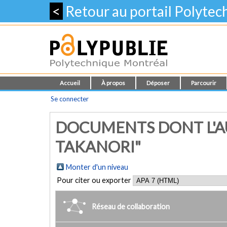
<
Retour au portail Polyte
Accueil
À propos
Déposer
Parcourir
Se connecter
DOCUMENTS DONT L'AU
TAKANORI"
Monter d'un niveau
Pour citer ou exporter
Réseau de collaboration