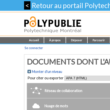
<
Retour au portail Polyte
Accueil
À propos
Déposer
Parcourir
Se connecter
DOCUMENTS DONT L'AU
Monter d'un niveau
Pour citer ou exporter
Réseau de collaboration
Nuage de mots