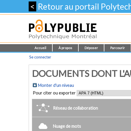
<
Retour au portail Polyte
Accueil
À propos
Déposer
Parcourir
Se connecter
DOCUMENTS DONT L'AUT
Monter d'un niveau
Pour citer ou exporter
Réseau de collaboration
Nuage de mots