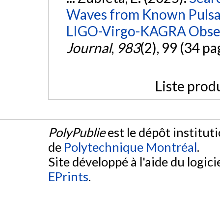
Waves from Known Pulsars
LIGO-Virgo-KAGRA Obser
Journal
,
983
(2), 99 (34 pa
Liste prod
PolyPublie
est le dépôt institut
de
Polytechnique Montréal
.
Site développé à l'aide du logicie
EPrints
.