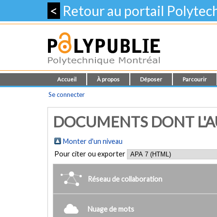
<
Retour au portail Polyte
Accueil
À propos
Déposer
Parcourir
Se connecter
DOCUMENTS DONT L'AU
Monter d'un niveau
Pour citer ou exporter
Réseau de collaboration
Nuage de mots