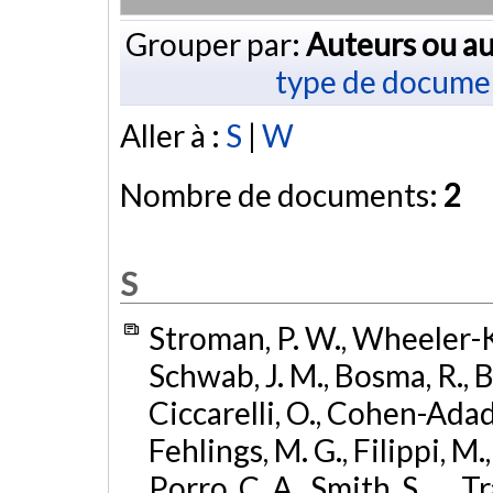
Grouper par:
Auteurs ou au
type de docume
Aller à :
S
|
W
Nombre de documents:
2
S
Stroman, P. W., Wheeler-Ki
Schwab, J. M., Bosma, R., Br
Ciccarelli, O., Cohen-Adad,
Fehlings, M. G., Filippi, M., 
Porro, C. A., Smith, S., ... T