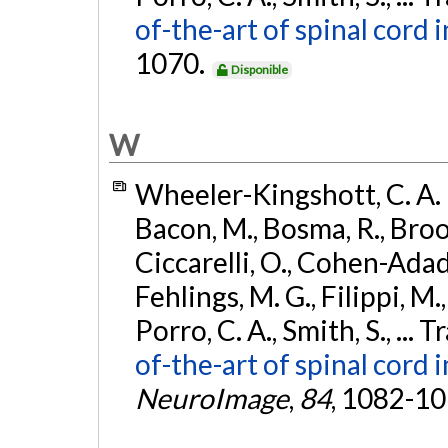
of-the-art of spinal cord
1070.
Disponible
W
Wheeler-Kingshott, C. A. M
Bacon, M., Bosma, R., Brook
Ciccarelli, O., Cohen-Adad,
Fehlings, M. G., Filippi, M., 
Porro, C. A., Smith, S., ... T
of-the-art of spinal cord 
NeuroImage
,
84
, 1082-1