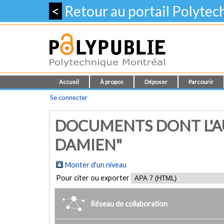
<
Retour au portail Polyte
Accueil
À propos
Déposer
Parcourir
Se connecter
DOCUMENTS DONT L'A
DAMIEN"
Monter d'un niveau
Pour citer ou exporter
Réseau de collaboration