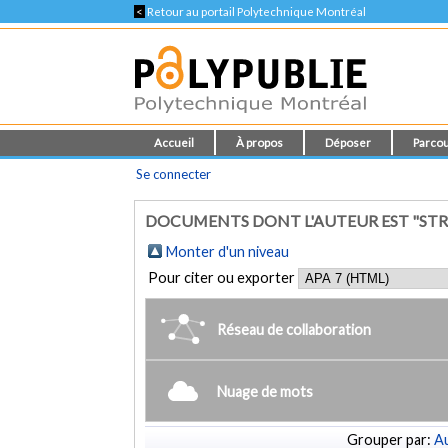
<
Retour au portail Polytechnique Montréal
Accueil
À propos
Déposer
Parcou
Se connecter
DOCUMENTS DONT L'AUTEUR EST "STR
Monter d'un niveau
Pour citer ou exporter
Réseau de collaboration
Nuage de mots
Grouper par:
Au