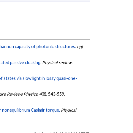
annon capacity of photonic structures.
npj
ated passive cloaking.
Physical review.
 states via slow light in lossy quasi-one-
ure Reviews Physics
,
4
(8), 543-559.
r nonequilibrium Casimir torque.
Physical