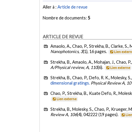
Aller à :
Article de revue
Nombre de documents:
5
ARTICLE DE REVUE
Amaolo, A., Chao, P., Strekha, B., Clarke, S., 
Nanophotonics
,
3
(1), 16 pages.
Lien exter
Strekha, B., Amaolo, A., Mohajan, J., Chao, P.
A/Physical review, A
,
110
(6).
Lien externe
Strekha, B., Chao, P., Defo, R. K., Molesky, S
dimensional gratings.
Physical Review A
,
10
Chao, P., Strekha, B., Kuate Defo, R., Molesk
Lien externe
Strekha, B., Molesky, S., Chao, P., Krueger, 
Review A
,
106
(4), 042222 (19 pages).
Lie