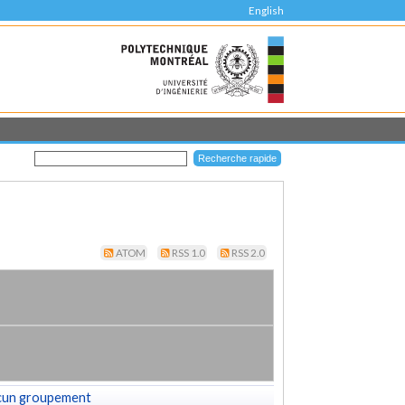
English
ATOM
RSS 1.0
RSS 2.0
cun groupement