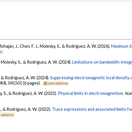
Mohajan, J., Chen, F. J., Molesky, S., & Rodriguez, A. W. (2026).
Maximum Sh
ne
, Molesky, S., & Rodríguez, A. W. (2024).
Limitations on bandwidth-integr
., & Rodríguez, A. W. (2024).
Suppressing electromagnetic local density of
9
(4), 041501 (6 pages).
Lien externe
y, S., & Rodríguez, A. W. (2022).
Physical limits in electromagnetism.
Nat
M., & Rodríguez, A. W. (2022).
Trace expressions and associated limits fo
n externe