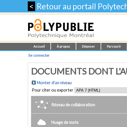
<
Retour au portail Polyte
Accueil
À propos
Déposer
Parcourir
Se connecter
DOCUMENTS DONT L'AU
Monter d'un niveau
Pour citer ou exporter
Réseau de collaboration
Nuage de mots