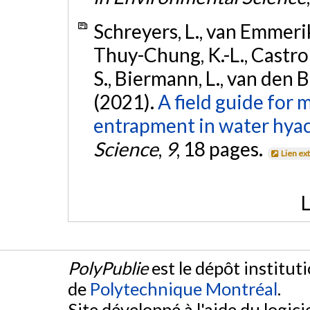
Schreyers, L., van Emmerik,
Thuy-Chung, K.-L., Castrop, 
S., Biermann, L., van den Be
(2021).
A field guide for 
entrapment in water hyac
Science
,
9
, 18 pages.
Lien ex
L
PolyPublie
est le dépôt institut
de
Polytechnique Montréal
.
Site développé à l'aide du logicie