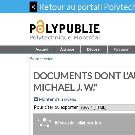
<
Retour au portail Polyte
Accueil
À propos
Déposer
Parcourir
Se connecter
DOCUMENTS DONT L'AU
MICHAEL J. W."
Monter d'un niveau
Pour citer ou exporter
Réseau de collaboration