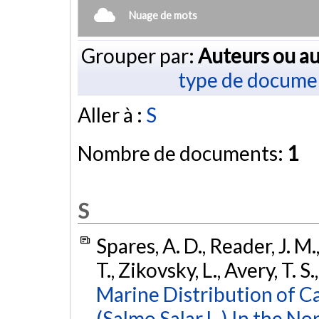
Nuage de mots
Grouper par:
Auteurs ou au
type de docume
Aller à :
S
Nombre de documents:
1
S
Spares, A. D., Reader, J. 
T., Zikovsky, L., Avery, T. 
Marine Distribution of C
(Salmo Salar L.) In the No