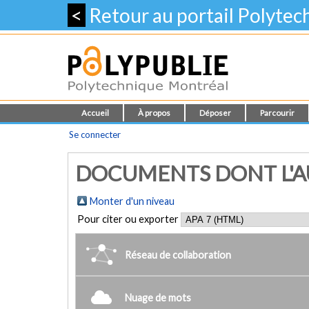
<
Retour au portail Polyte
Accueil
À propos
Déposer
Parcourir
Se connecter
DOCUMENTS DONT L'AU
Monter d'un niveau
Pour citer ou exporter
Réseau de collaboration
Nuage de mots