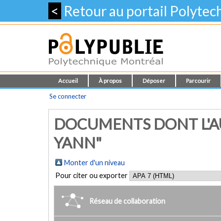
<
Retour au portail Polyte
Accueil
À propos
Déposer
Parcourir
Se connecter
DOCUMENTS DONT L'AU
YANN"
Monter d'un niveau
Pour citer ou exporter
Réseau de collaboration