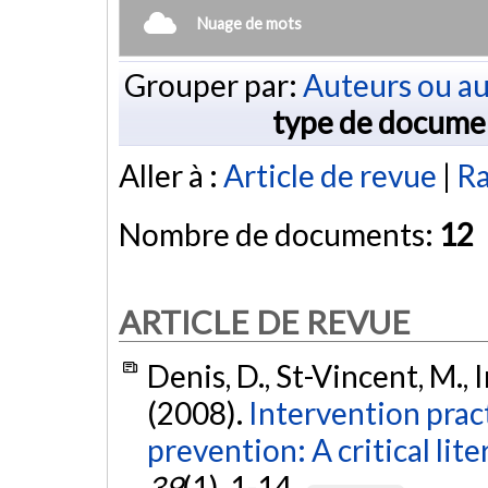
Nuage de mots
Grouper par:
Auteurs ou au
type de docume
Aller à :
Article de revue
|
Ra
Nombre de documents:
12
ARTICLE DE REVUE
Denis, D., St-Vincent, M., I
(2008).
Intervention prac
prevention: A critical lit
39
(1), 1-14.