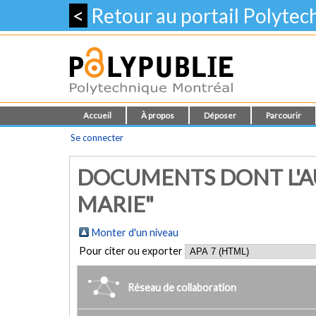
<
Retour au portail Polyte
Accueil
À propos
Déposer
Parcourir
Se connecter
DOCUMENTS DONT L'AU
MARIE"
Monter d'un niveau
Pour citer ou exporter
Réseau de collaboration