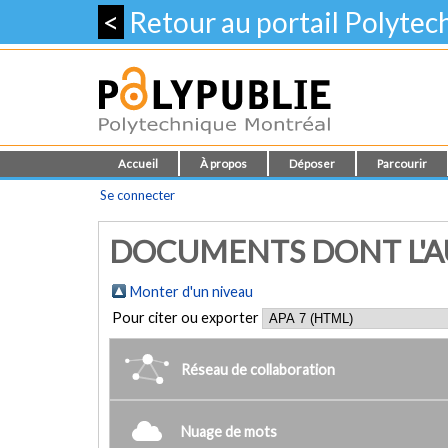
<
Retour au portail Polyte
Accueil
À propos
Déposer
Parcourir
Se connecter
DOCUMENTS DONT L'AUT
Monter d'un niveau
Pour citer ou exporter
Réseau de collaboration
Nuage de mots