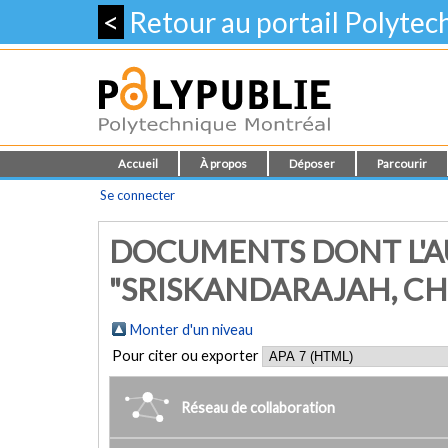
<
Retour au portail Polyte
Accueil
À propos
Déposer
Parcourir
Se connecter
DOCUMENTS DONT L'A
"SRISKANDARAJAH, CH
Monter d'un niveau
Pour citer ou exporter
Réseau de collaboration