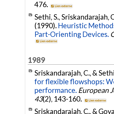
476.
Lien externe
Sethi, S., Sriskandarajah, 
(1990).
Heuristic Methods
Part-Orienting Devices.
O
Lien externe
1989
Sriskandarajah, C., & Sethi
for flexible flowshops: W
performance.
European J
43
(2), 143-160.
Lien externe
Sriskandarajah, C., & Goyal