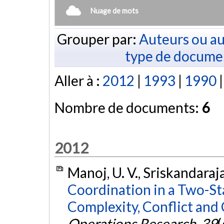
Nuage de mots
Grouper par:
Auteurs ou au
type de docume
Aller à :
2012
|
1993
|
1990
Nombre de documents:
6
2012
Manoj, U. V., Sriskandaraj
Coordination in a Two-S
Complexity, Conflict and
Operations Research
,
39
(