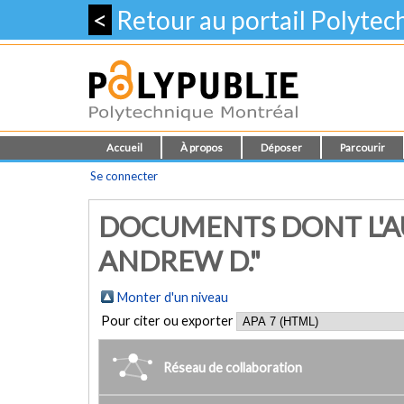
<
Retour au portail Polyte
Accueil
À propos
Déposer
Parcourir
Se connecter
DOCUMENTS DONT L'AU
ANDREW D."
Monter d'un niveau
Pour citer ou exporter
Réseau de collaboration