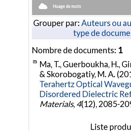
Nuage de mots
Grouper par:
Auteurs ou au
type de docume
Nombre de documents:
1
Ma, T., Guerboukha, H., Gira
& Skorobogatiy, M. A. (20
Terahertz Optical Waveg
Disordered Dielectric Ref
Materials
,
4
(12), 2085-20
Liste produ