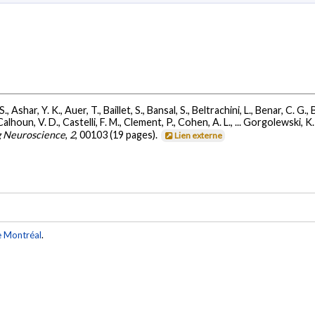
, Ashar, Y. K., Auer, T., Baillet, S., Bansal, S., Beltrachini, L., Benar, C. G.,
lhoun, V. D., Castelli, F. M., Clement, P., Cohen, A. L., ... Gorgolewski, K.
g Neuroscience
,
2
, 00103 (19 pages).
Lien externe
e Montréal
.