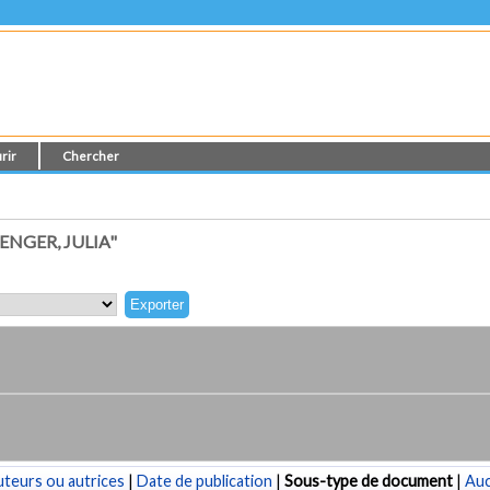
rir
Chercher
NGER, JULIA"
teurs ou autrices
|
Date de publication
|
Sous-type de document
|
Au