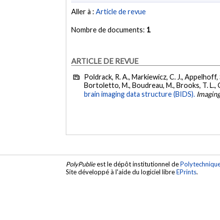
Aller à :
Article de revue
Nombre de documents:
1
ARTICLE DE REVUE
Poldrack, R. A., Markiewicz, C. J., Appelhoff, S.
Bortoletto, M., Boudreau, M., Brooks, T. L., Ca
brain imaging data structure (BIDS).
Imagin
PolyPublie
est le dépôt institutionnel de
Polytechniqu
Site développé à l'aide du logiciel libre
EPrints
.