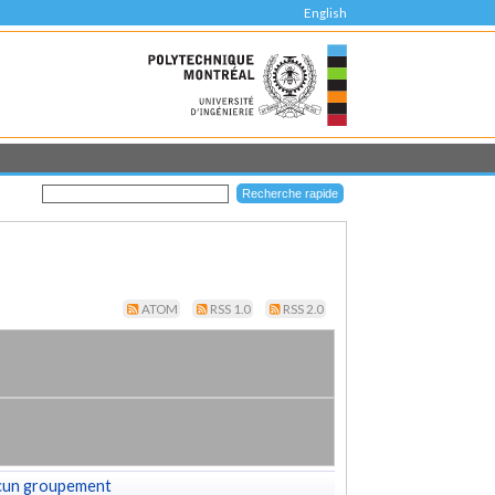
English
ATOM
RSS 1.0
RSS 2.0
cun groupement