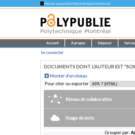
<
Retour au portail Polytechnique Montréal
Accueil
À propos
Déposer
Parcou
Se connecter
DOCUMENTS DONT L'AUTEUR EST "SOSS
Monter d'un niveau
Pour citer ou exporter
Réseau de collaboration
Nuage de mots
Grouper par:
Au