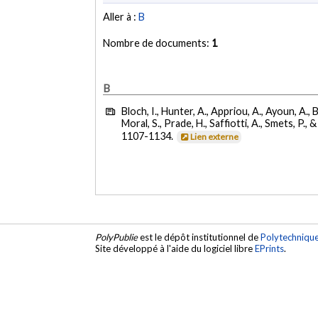
Aller à :
B
Nombre de documents:
1
B
Bloch, I., Hunter, A., Appriou, A., Ayoun, A., 
Moral, S., Prade, H., Saffiotti, A., Smets, P., 
1107-1134.
Lien externe
PolyPublie
est le dépôt institutionnel de
Polytechniqu
Site développé à l'aide du logiciel libre
EPrints
.