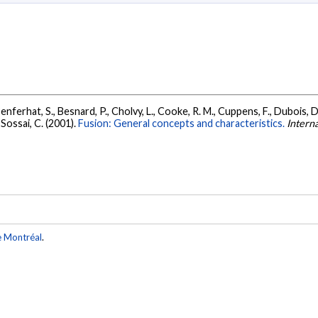
Benferhat, S., Besnard, P., Cholvy, L., Cooke, R. M., Cuppens, F., Dubois, D.,
& Sossai, C. (2001).
Fusion: General concepts and characteristics.
Interna
e Montréal
.