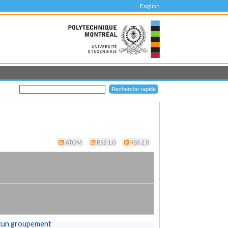
English
ATOM
RSS 1.0
RSS 2.0
cun groupement