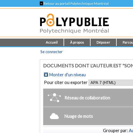
<
Retour au portail Polytechnique Montréal
Accueil
À propos
Déposer
Parcou
Se connecter
DOCUMENTS DONT L'AUTEUR EST "SON
Monter d'un niveau
Pour citer ou exporter
Réseau de collaboration
Nuage de mots
Grouper par:
Au