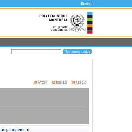
English
ATOM
RSS 1.0
RSS 2.0
cun groupement