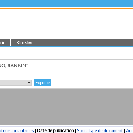
rir
Chercher
G, JIANBIN"
teurs ou autrices
|
Date de publication
|
Sous-type de document
|
Au