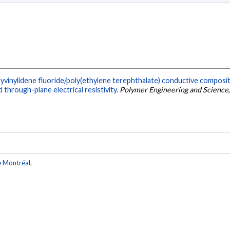
yvinylidene fluoride/poly(ethylene terephthalate) conductive composi
d through-plane electrical resistivity.
Polymer Engineering and Science
e Montréal
.