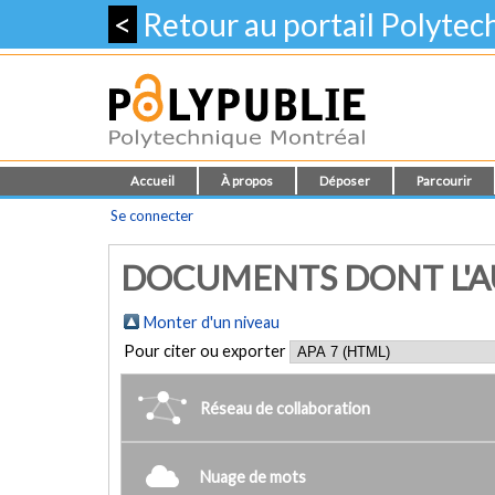
<
Retour au portail Polyte
Accueil
À propos
Déposer
Parcourir
Se connecter
DOCUMENTS DONT L'AU
Monter d'un niveau
Pour citer ou exporter
Réseau de collaboration
Nuage de mots