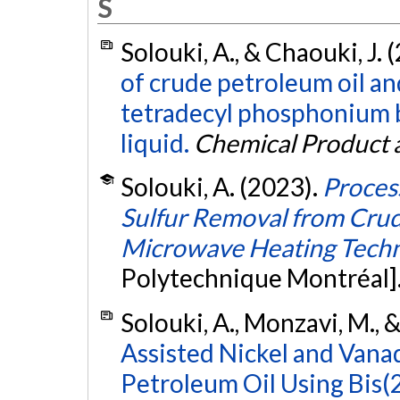
S
Solouki, A., & Chaouki, J. 
of crude petroleum oil and
tetradecyl phosphonium b
liquid.
Chemical Product 
Solouki, A. (2023).
Proces
Sulfur Removal from Crud
Microwave Heating Tech
Polytechnique Montréal]
Solouki, A., Monzavi, M., 
Assisted Nickel and Van
Petroleum Oil Using Bis(