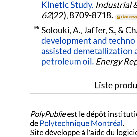
Kinetic Study.
Industrial
62
(22), 8709-8718.
Lien exte
Solouki, A., Jaffer, S., & C
development and techno-
assisted demetallization 
petroleum oil.
Energy Rep
Liste produ
PolyPublie
est le dépôt institut
de
Polytechnique Montréal
.
Site développé à l'aide du logicie