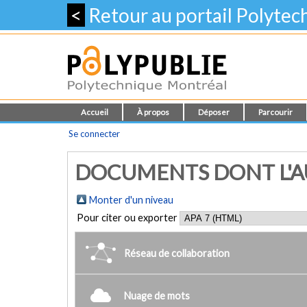
<
Retour au portail Polyte
Accueil
À propos
Déposer
Parcourir
Se connecter
DOCUMENTS DONT L'AU
Monter d'un niveau
Pour citer ou exporter
Réseau de collaboration
Nuage de mots