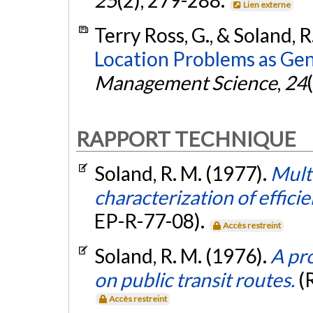
25
(2), 279-288.
Lien externe
Terry Ross, G., & Soland, R
Location Problems as Ge
Management Science
,
24
RAPPORT TECHNIQUE
Soland, R. M. (1977).
Multi
characterization of efficie
EP-R-77-08).
Accès restreint
Soland, R. M. (1976).
A pro
on public transit routes.
(
Accès restreint