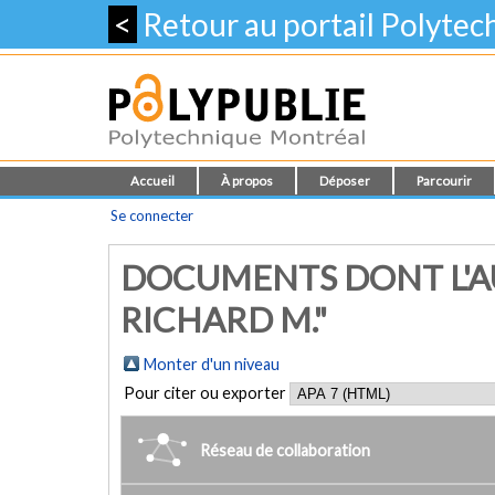
<
Retour au portail Polyte
Accueil
À propos
Déposer
Parcourir
Se connecter
DOCUMENTS DONT L'AU
RICHARD M."
Monter d'un niveau
Pour citer ou exporter
Réseau de collaboration