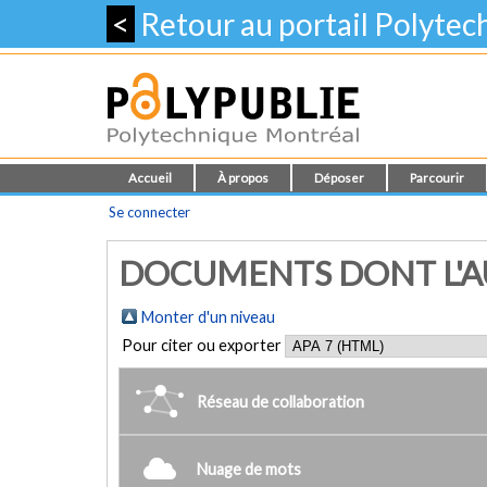
<
Retour au portail Polyte
Accueil
À propos
Déposer
Parcourir
Se connecter
DOCUMENTS DONT L'AU
Monter d'un niveau
Pour citer ou exporter
Réseau de collaboration
Nuage de mots