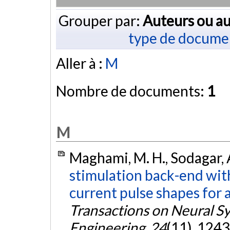
Grouper par:
Auteurs ou au
type de docume
Aller à :
M
Nombre de documents:
1
M
Maghami, M. H., Sodagar, 
stimulation back-end wi
current pulse shapes for a
Transactions on Neural S
Engineering
,
24
(11), 124