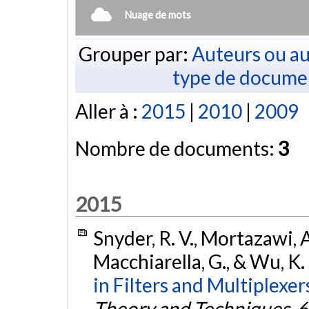
Nuage de mots
Grouper par:
Auteurs ou au
type de docume
Aller à :
2015
|
2010
|
2009
Nombre de documents:
3
2015
Snyder, R. V., Mortazawi, A.,
Macchiarella, G., & Wu, K.
in Filters and Multiplexer
Theory and Techniques
,
6