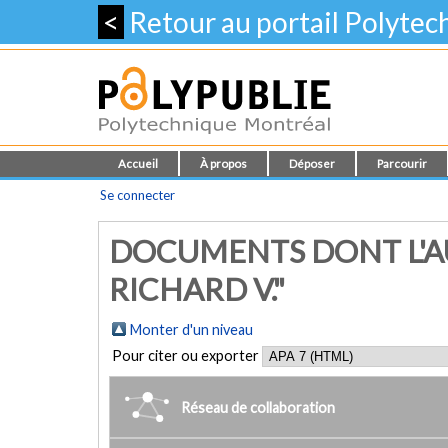
<
Retour au portail Polyte
Accueil
À propos
Déposer
Parcourir
Se connecter
DOCUMENTS DONT L'AU
RICHARD V."
Monter d'un niveau
Pour citer ou exporter
Réseau de collaboration