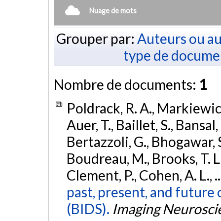
Nuage de mots
Grouper par:
Auteurs ou au
type de docume
Nombre de documents:
1
Poldrack, R. A., Markiewicz,
Auer, T., Baillet, S., Bansal,
Bertazzoli, G., Bhogawar, S.
Boudreau, M., Brooks, T. L.,
Clement, P., Cohen, A. L., .
past, present, and future 
(BIDS).
Imaging Neurosci