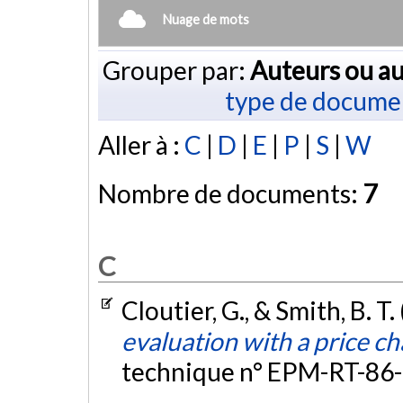
Nuage de mots
Grouper par:
Auteurs ou au
type de docume
Aller à :
C
|
D
|
E
|
P
|
S
|
W
Nombre de documents:
7
C
Cloutier, G., & Smith, B. T.
evaluation with a price c
technique n° EPM-RT-86-